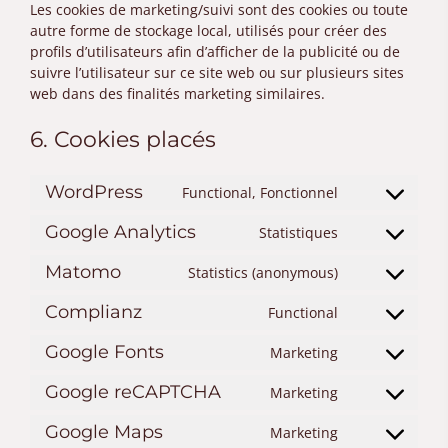
Les cookies de marketing/suivi sont des cookies ou toute
autre forme de stockage local, utilisés pour créer des
profils d’utilisateurs afin d’afficher de la publicité ou de
suivre l’utilisateur sur ce site web ou sur plusieurs sites
web dans des finalités marketing similaires.
6. Cookies placés
WordPress
Functional, Fonctionnel
Consent
to
Google Analytics
Statistiques
Consent
service
to
wordpress
Matomo
Statistics (anonymous)
Consent
service
to
google-
Complianz
Functional
Consent
service
analytics
to
matomo
Google Fonts
Marketing
Consent
service
to
complianz
Google reCAPTCHA
Marketing
Consent
service
to
google-
Google Maps
Marketing
Consent
service
fonts