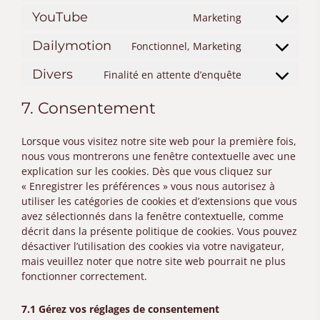
to
google-
YouTube
Marketing
Consent
service
recaptcha
to
google-
Dailymotion
Fonctionnel, Marketing
Consent
service
maps
to
youtube
Divers
Finalité en attente d’enquête
Consent
service
to
dailymotion
7. Consentement
service
divers
Lorsque vous visitez notre site web pour la première fois,
nous vous montrerons une fenêtre contextuelle avec une
explication sur les cookies. Dès que vous cliquez sur
« Enregistrer les préférences » vous nous autorisez à
utiliser les catégories de cookies et d’extensions que vous
avez sélectionnés dans la fenêtre contextuelle, comme
décrit dans la présente politique de cookies. Vous pouvez
désactiver l’utilisation des cookies via votre navigateur,
mais veuillez noter que notre site web pourrait ne plus
fonctionner correctement.
7.1 Gérez vos réglages de consentement