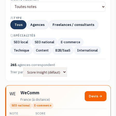
TYPE
Tous
Agences
Freelances / consultants
SPÉCIALITÉS
SEO local
SEO national
E-commerce
Technique
Content
B2B/SaaS
International
261
agences correspondent
Trier par
WeComm
WE
Devis →
France (à distance)
SEO national
E-commerce
NOTE
SCORE