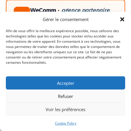
WeComm ·
agence partenaire
WC
+10 ans d'expertise
Partenaire éditorial
Gérer le consentement
2 fondateurs dédiés
Afin de vous offrir la meilleure expérience possible, nous utilisons des
Site WeComm →
technologies telles que les cookies pour stocker et/ou accéder aux
informations de votre appareil. En consentant à ces technologies, vous
nous permettez de traiter des données telles que le comportement de
Agence SEO senior d'Aix-en-Provence intervenant
navigation ou les identifiants uniques sur ce site. Le fait de ne pas
à en France à distance. Approche directe :
consentir ou de retirer votre consentement peut affecter négativement
Brandon Velasco & Tiphaine Istria gèrent
certaines fonctionnalités.
personnellement chaque compte. Spécialisée
dans les techniques SEO américaines adaptées au
Accepter
marché français.
Refuser
EXPERTISES PRINCIPALES
SEO technique avancé & Core Web Vitals
Voir les préférences
SEO e-commerce (Shopify, WooCommerce,
PrestaShop)
Cookie Policy
SEA Google Ads & Meta Ads (techniques US)