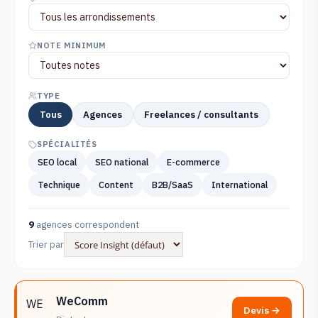
NOTE MINIMUM
TYPE
Tous
Agences
Freelances / consultants
SPÉCIALITÉS
SEO local
SEO national
E-commerce
Technique
Content
B2B/SaaS
International
9
agences correspondent
Trier par
WeComm
WE
Devis →