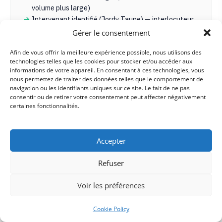
volume plus large)
Intervenant identifié (Jordy Taupe) — interlocuteur
unique et suivi
Gérer le consentement
Résultats clients documentés sur le site (+300
Afin de vous offrir la meilleure expérience possible, nous utilisons des
leads, +22k€ CA en 30j)
technologies telles que les cookies pour stocker et/ou accéder aux
Accompagnement multi-supports : web, social,
informations de votre appareil. En consentant à ces technologies, vous
communication visuelle
nous permettez de traiter des données telles que le comportement de
navigation ou les identifiants uniques sur ce site. Le fait de ne pas
consentir ou de retirer votre consentement peut affecter négativement
Notre avis éditorial.
Pertinent pour une PME
certaines fonctionnalités.
toulonnaise cherchant un consultant marketing
global qui intègre le SEO local comme un levier
parmi d'autres. Moins adapté si vous cherchez
Accepter
une agence dont le SEO est le cœur de métier
exclusif.
Refuser
Voir les préférences
Cookie Policy