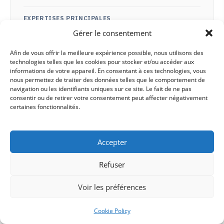
EXPERTISES PRINCIPALES
Référencement naturel pour restaurants & bistrots
Gérer le consentement
Audit SEO & stratégie de contenu sectorielle
Afin de vous offrir la meilleure expérience possible, nous utilisons des
Optimisation de la visibilité en ligne des enseignes
technologies telles que les cookies pour stocker et/ou accéder aux
SEO local pour établissements de restauration
informations de votre appareil. En consentant à ces technologies, vous
nous permettez de traiter des données telles que le comportement de
SES FORCES
navigation ou les identifiants uniques sur ce site. Le fait de ne pas
Note 4.9/5 sur 61 avis Google (volume solide)
consentir ou de retirer votre consentement peut affecter négativement
certaines fonctionnalités.
Spécialisation exclusive secteur restauration
Approche méthodique : audit → stratégie →
déploiement
Accepter
Contenu pédagogique structuré (blog, guides,
exemples)
Refuser
Notre avis éditorial.
Bon choix si vous êtes
Voir les préférences
restaurateur et recherchez une agence qui connaît
les spécificités de votre secteur (requêtes de
Cookie Policy
proximité, Google Business, saisonnalité). Moins