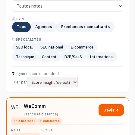
TYPE
Tous
Agences
Freelances / consultants
SPÉCIALITÉS
SEO local
SEO national
E-commerce
Technique
Content
B2B/SaaS
International
7
agences correspondent
Trier par
WeComm
WE
Devis →
France (à distance)
SEO national
E-commerce
NOTE
SCORE