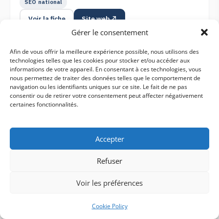
SEO national
Voir la fiche
Site web ↗
Gérer le consentement
Afin de vous offrir la meilleure expérience possible, nous utilisons des
technologies telles que les cookies pour stocker et/ou accéder aux
Impact Seo
FREELANCE
informations de votre appareil. En consentant à ces technologies, vous
5.0
(1)
Aix En Provence
nous permettez de traiter des données telles que le comportement de
navigation ou les identifiants uniques sur ce site. Le fait de ne pas
SEO technique & netlinking
consentir ou de retirer votre consentement peut affecter négativement
SEO national
certaines fonctionnalités.
Voir la fiche
Site web ↗
Accepter
Refuser
Voir les préférences
RECOMMANDATION ÉDITEUR
Cookie Policy
Pas envie de naviguer dans 12