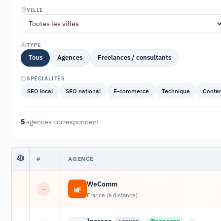
VILLE
TYPE
Tous
Agences
Freelances / consultants
SPÉCIALITÉS
SEO local
SEO national
E-commerce
Technique
Conte
5
agences correspondent
#
AGENCE
WeComm
WE
—
France (à distance)
Incrona