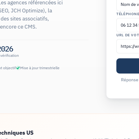
Les agences référencées ici
SEO, JCH Optimize), la
TÉLÉPHON
des sites associatifs,
t encore ce CMS.
URL DE VOT
2026
vérification
t objectif
Mise à jour trimestrielle
Réponse 
echniques US