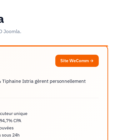
a
EO Joomla.
Site WeComm →
 Tiphaine Istria gèrent personnellement
ocuteur unique
 -94,7% CPA
rouvées
is sous 24h