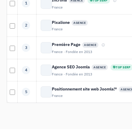
TOP SERP
AGENCE
1
France
Pixalione
AGENCE
2
France
Première Page
AGENCE
3
France · Fondée en 2013
Agence SEO Joomla
TOP SERP
AGENCE
4
France · Fondée en 2013
Positionnement site web Joomla!®
AGENC
5
France