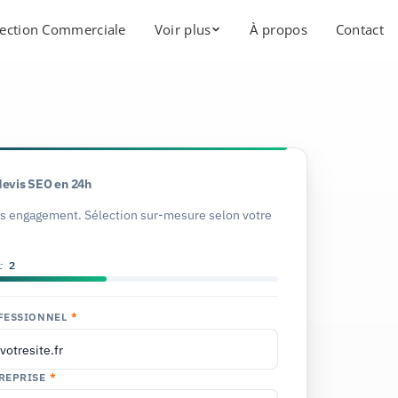
ection Commerciale
Voir plus
À propos
Contact
devis SEO en 24h
ns engagement. Sélection sur-mesure selon votre
r
2
FESSIONNEL
*
REPRISE
*