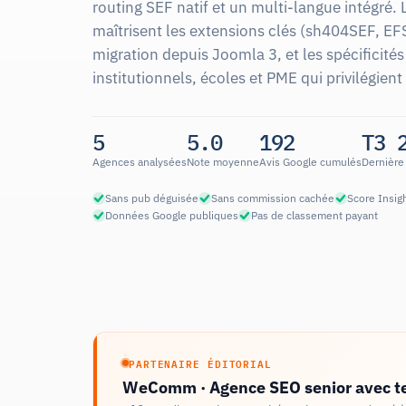
routing SEF natif et un multi-langue intégré. 
maîtrisent les extensions clés (sh404SEF, EF
migration depuis Joomla 3, et les spécificités 
institutionnels, écoles et PME qui privilégien
5
5.0
192
T3 
Agences analysées
Note moyenne
Avis Google cumulés
Dernière 
Sans pub déguisée
Sans commission cachée
Score Insigh
Données Google publiques
Pas de classement payant
PARTENAIRE ÉDITORIAL
WeComm · Agence SEO senior avec t