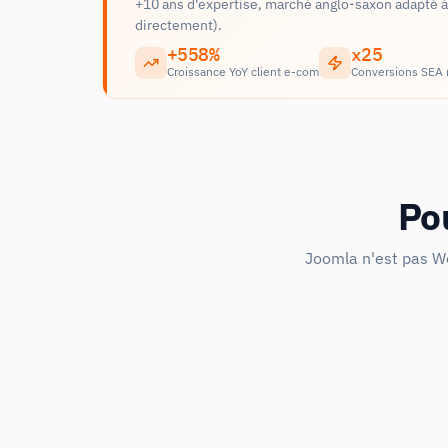
+10 ans d'expertise, marché anglo-saxon adapté à 
directement).
+558%
x25
Croissance YoY client e-com
Conversions SEA
Po
Joomla n'est pas Wo