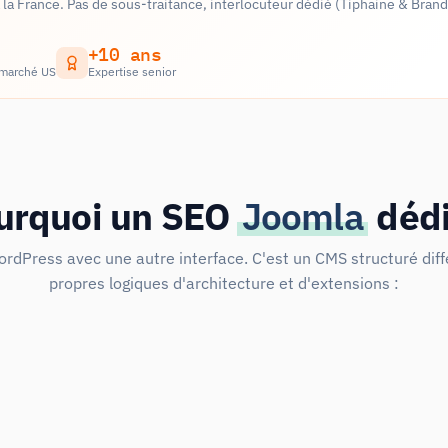
la France. Pas de sous-traitance, interlocuteur dédié (Tiphaine & Bran
+10 ans
 marché US
Expertise senior
urquoi un SEO
Joomla
dédi
rdPress avec une autre interface. C'est un CMS structuré di
propres logiques d'architecture et d'extensions :