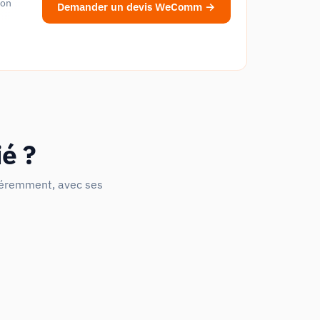
don
Demander un devis WeComm →
é ?
fféremment, avec ses