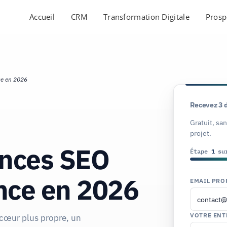
Accueil
CRM
Transformation Digitale
Prosp
ce en 2026
Recevez 3 
Gratuit, sa
projet.
ences SEO
Étape
1
su
nce en 2026
EMAIL PRO
VOTRE ENT
cœur plus propre, un