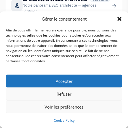
→
Notre panorama SEO architecte — agences
vérifiées
Gérer le consentement
Afin de vous offrir la meilleure expérience possible, nous utilisons des
Top agences SEO artisans
(SECTEUR)
→
technologies telles que les cookies pour stocker et/ou accéder aux
Classement sectoriel SEO artisans (France)
informations de votre appareil. En consentant à ces technologies, vous
nous permettez de traiter des données telles que le comportement de
navigation ou les identifiants uniques sur ce site. Le fait de ne pas
consentir ou de retirer votre consentement peut affecter négativement
Spécialistes SEO association
(SECTEUR)
certaines fonctionnalités.
→
Classement national des agences SEO sur la
verticale SEO association
Accepter
Agences SEO coach sportif
(SECTEUR)
Refuser
→
Top des agences spécialisées SEO coach sportif en
France
Voir les préférences
Cookie Policy
Experts SEO coiffeur
(SECTEUR)