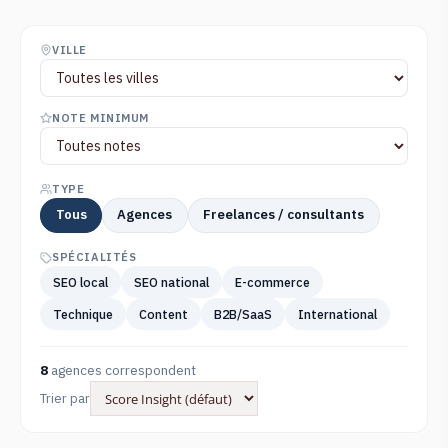
VILLE
NOTE MINIMUM
TYPE
Tous
Agences
Freelances / consultants
SPÉCIALITÉS
SEO local
SEO national
E-commerce
Technique
Content
B2B/SaaS
International
8
agences correspondent
Trier par