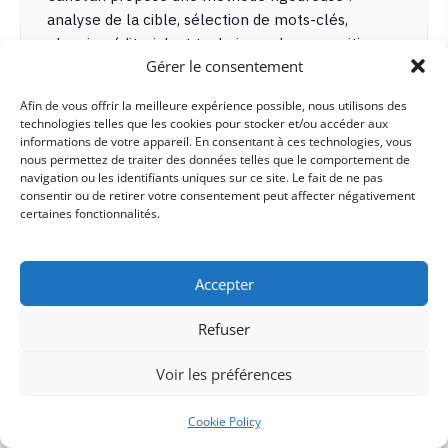
analyse de la cible, sélection de mots-clés,
planning éditorial, et techniques de copywriting
Gérer le consentement
(pyramide inversée, 5W, cocon sémantique) pour
blogs, pages web et sites e-commerce. Son
Afin de vous offrir la meilleure expérience possible, nous utilisons des
positionnement est centré sur la qualité
technologies telles que les cookies pour stocker et/ou accéder aux
rédactionnelle au service de la visibilité organique.
informations de votre appareil. En consentant à ces technologies, vous
nous permettez de traiter des données telles que le comportement de
navigation ou les identifiants uniques sur ce site. Le fait de ne pas
EXPERTISES PRINCIPALES
consentir ou de retirer votre consentement peut affecter négativement
certaines fonctionnalités.
Rédaction SEO blogs, pages web & e-commerce
Stratégie éditoriale & planning de publication
Copywriting & optimisation mots-clés
Accepter
Cocon sémantique & structure de contenu
SES FORCES
Refuser
Note parfaite 5.0/5 sur 12 avis Google
Voir les préférences
Approche individualisée : écoute et compréhension
du brief client
Maîtrise techniques SEO on-page (schema Person,
Cookie Policy
BreadcrumbList)