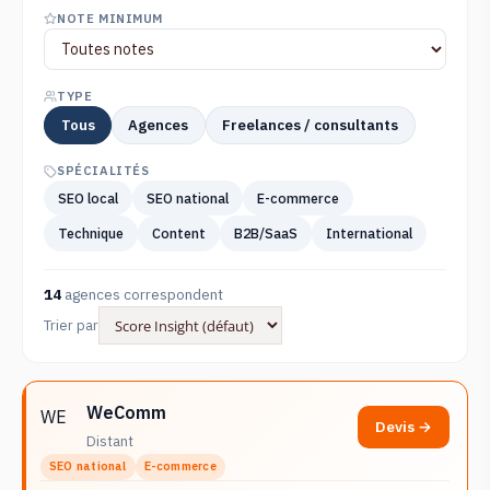
NOTE MINIMUM
TYPE
Tous
Agences
Freelances / consultants
SPÉCIALITÉS
SEO local
SEO national
E-commerce
Technique
Content
B2B/SaaS
International
14
agences correspondent
Trier par
WeComm
WE
Devis →
Distant
SEO national
E-commerce