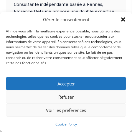
Consultante indépendante basée à Rennes,
Florence Delaune propose une double expertise
SEO et conception WordPress permettant de
Gérer le consentement
piloter la visibilité en ligne avec un seul
Afin de vous offrir la meilleure expérience possible, nous utilisons des
interlocuteur — du brief à la mise en ligne. Sa
technologies telles que les cookies pour stocker et/ou accéder aux
méthode couvre les trois étapes du cycle site :
informations de votre appareil. En consentant à ces technologies, vous
création, optimisation et refonte, avec une
nous permettez de traiter des données telles que le comportement de
navigation ou les identifiants uniques sur ce site. Le fait de ne pas
architecture pensée pour Google, un contenu
consentir ou de retirer votre consentement peut affecter négativement
aligné sur l'intention de recherche et une
certaines fonctionnalités.
attention portée aux moteurs IA. Elle
accompagne principalement les indépendants,
artisans et TPE/PME en Ille-et-Vilaine et dans
Accepter
toute la France.
Refuser
EXPERTISES PRINCIPALES
Voir les préférences
SEO & conception WordPress de A à Z
Audit SEO & optimisation de l'indexation
Cookie Policy
Stratégie de contenu alignée intention de recherche