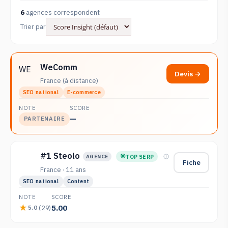
6
agences correspondent
Trier par
WeComm
WE
Devis →
France (à distance)
SEO national
E-commerce
NOTE
SCORE
—
PARTENAIRE
#1 Steolo
TOP SERP
AGENCE
Fiche
France · 11 ans
SEO national
Content
NOTE
SCORE
5.00
(29)
5.0