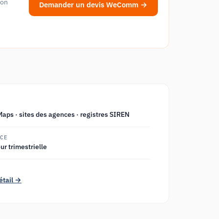
don
Demander un devis WeComm →
S
aps · sites des agences · registres SIREN
NCE
ur trimestrielle
E
détail →