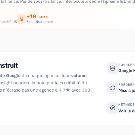
la France. Pas de sous-traitance, interlocuteur dédié (Tiphaine & Bran
+10 ans
 marché US
Expertise senior
struit
SOURCE
Google M
ote Google
de chaque agence, leur
volume
Insight pondère la note par la crédibilité du
FRÉQUE
is n'écrase pas une agence à 4.7★ avec 300
Mise à jo
MÉTHOD
Voir le 