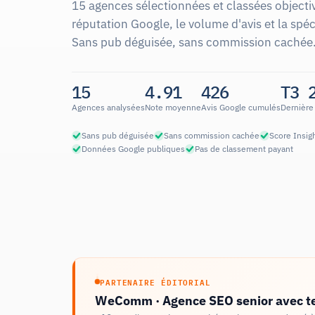
15 agences sélectionnées et classées objecti
réputation Google, le volume d'avis et la spéci
Sans pub déguisée, sans commission cachée
15
4.91
426
T3 
Agences analysées
Note moyenne
Avis Google cumulés
Dernière 
Sans pub déguisée
Sans commission cachée
Score Insigh
Données Google publiques
Pas de classement payant
PARTENAIRE ÉDITORIAL
WeComm · Agence SEO senior avec t