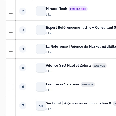
Minucci Tech
FREELANCE
2
Lille
Expert Référencement Lille – Consultant
3
Lille
La Référence | Agence de Marketing digita
4
Lille
Agence SEO Mael et Zélie à
AGENCE
5
Lille
Les Frères Salamon
AGENCE
6
Lille
Section 4 | Agence de communication &
S4
7
Lille