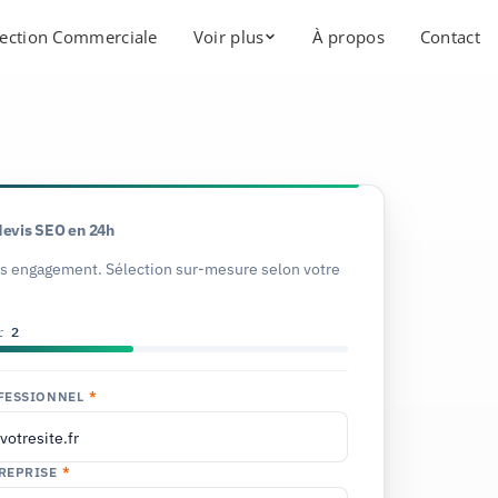
ection Commerciale
Voir plus
À propos
Contact
devis SEO en 24h
ns engagement. Sélection sur-mesure selon votre
r
2
FESSIONNEL
*
REPRISE
*