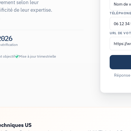
vement selon leur
ficité de leur expertise.
TÉLÉPHON
.
URL DE VOT
2026
vérification
t objectif
Mise à jour trimestrielle
Réponse 
echniques US