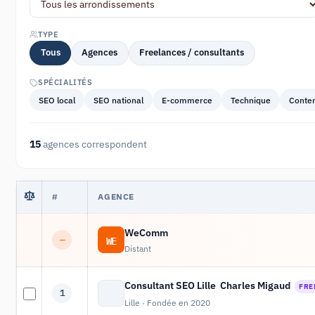
TYPE
Tous
Agences
Freelances / consultants
SPÉCIALITÉS
SEO local
SEO national
E-commerce
Technique
Conte
15
agences correspondent
#
AGENCE
WeComm
WE
—
Distant
Consultant SEO Lille ️ Charles Migaud
FRE
1
Lille · Fondée en 2020