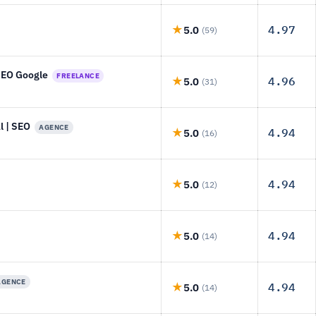
4.97
5.0
(59)
 SEO Google
FREELANCE
4.96
5.0
(31)
l | SEO
AGENCE
4.94
5.0
(16)
4.94
5.0
(12)
4.94
5.0
(14)
AGENCE
4.94
5.0
(14)