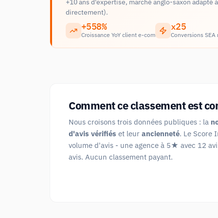
+10 ans d'expertise, marché anglo-saxon adapté à 
directement).
+558%
x25
Croissance YoY client e-com
Conversions SEA
Comment ce classement est con
Nous croisons trois données publiques : la
n
d'avis vérifiés
et leur
ancienneté
. Le Score 
volume d'avis - une agence à 5★ avec 12 av
avis. Aucun classement payant.