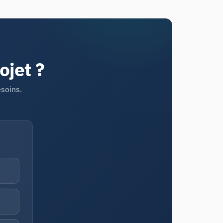
ojet ?
esoins.