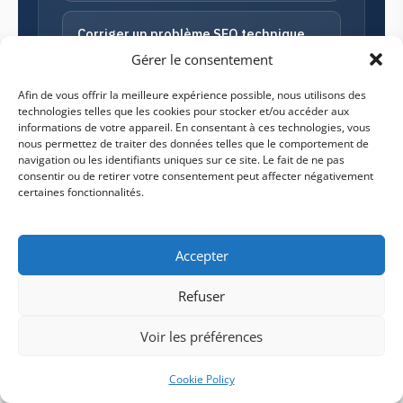
Corriger un problème SEO technique
Gérer le consentement
Afin de vous offrir la meilleure expérience possible, nous utilisons des
technologies telles que les cookies pour stocker et/ou accéder aux
informations de votre appareil. En consentant à ces technologies, vous
nous permettez de traiter des données telles que le comportement de
navigation ou les identifiants uniques sur ce site. Le fait de ne pas
consentir ou de retirer votre consentement peut affecter négativement
certaines fonctionnalités.
RECOMMANDATION ÉDITEUR
Pas envie de naviguer dans 5
Accepter
agences ? Demandez 3 devis
Refuser
comparés en 24h.
Nous présélectionnons 3 prestataires alignés
Voir les préférences
avec votre projet, votre budget et votre stack.
Premier échange gratuit, sans engagement.
Cookie Policy
24h
0€