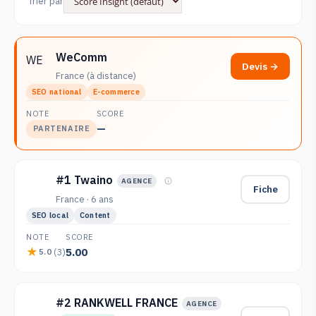
Trier par
WeComm
WE
Devis →
France (à distance)
SEO national
E-commerce
NOTE
SCORE
—
PARTENAIRE
#1 Twaino
AGENCE
Fiche
France · 6 ans
SEO local
Content
NOTE
SCORE
5.00
(3)
5.0
#2 RANKWELL FRANCE
AGENCE