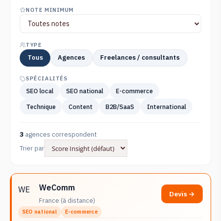
NOTE MINIMUM
TYPE
Tous
Agences
Freelances / consultants
SPÉCIALITÉS
SEO local
SEO national
E-commerce
Technique
Content
B2B/SaaS
International
3
agences correspondent
Trier par
WeComm
WE
Devis →
France (à distance)
SEO national
E-commerce