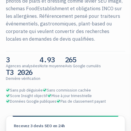
photos de plats et dressing comme levier SEO image,
schemas FoodEstablishment et obligations INCO sur
les allergènes. Référencement pensé pour traiteurs
événementiels, gastronomiques, plant-based ou
corporate qui veulent convertir des recherches
locales en demandes de devis qualifiées.
3
4.93
265
Agences analysées
Note moyenne
Avis Google cumulés
T3 2026
Dernière vérification
Sans pub déguisée
Sans commission cachée
Score Insight objectif
Mise à jour trimestrielle
Données Google publiques
Pas de classement payant
Recevez 3 devis SEO en 24h