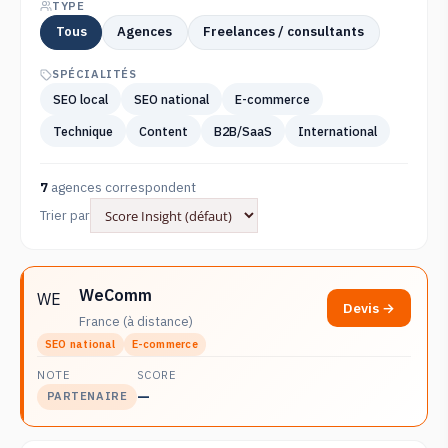
TYPE
Tous
Agences
Freelances / consultants
SPÉCIALITÉS
SEO local
SEO national
E-commerce
Technique
Content
B2B/SaaS
International
7
agences correspondent
Trier par
WeComm
WE
Devis →
France (à distance)
SEO national
E-commerce
NOTE
SCORE
—
PARTENAIRE