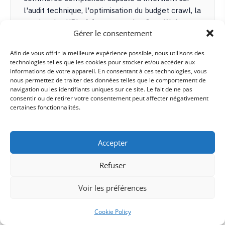
l'audit technique, l'optimisation du budget crawl, la
gestion des URLs à facettes et les Core Web
Gérer le consentement
Vitals, avec un outil propriétaire baptisé Predyct
pour le SEO prédictif. Approche orientée
Afin de vous offrir la meilleure expérience possible, nous utilisons des
acquisition : générer du trafic qualifié et le
technologies telles que les cookies pour stocker et/ou accéder aux
convertir en ventes concrètes pour des boutiques
informations de votre appareil. En consentant à ces technologies, vous
nous permettez de traiter des données telles que le comportement de
dépassant les 10 000 produits.
navigation ou les identifiants uniques sur ce site. Le fait de ne pas
consentir ou de retirer votre consentement peut affecter négativement
certaines fonctionnalités.
EXPERTISES PRINCIPALES
SEO technique Magento : crawl budget, URLs à
facettes & doublons
Accepter
Audit & optimisation Adobe Commerce (catalogues
10 000+ produits)
Refuser
Core Web Vitals & performances e-commerce
Outil SEO prédictif Predyct (identification critères
Voir les préférences
techniques prioritaires)
SES FORCES
Cookie Policy
Spécialisation exclusive Magento / Adobe Commerce