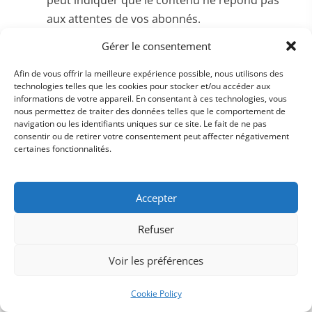
aux attentes de vos abonnés.
Gérer le consentement
Comment analyser les données de
Afin de vous offrir la meilleure expérience possible, nous utilisons des
sa newsletter ?
technologies telles que les cookies pour stocker et/ou accéder aux
informations de votre appareil. En consentant à ces technologies, vous
L'analyse des données permet de comprendre les
nous permettez de traiter des données telles que le comportement de
navigation ou les identifiants uniques sur ce site. Le fait de ne pas
préférences de vos abonnés et d'optimiser votre
consentir ou de retirer votre consentement peut affecter négativement
contenu.
Vous pouvez utiliser des outils d'analytics
certaines fonctionnalités.
pour suivre ces indicateurs. Google Analytics, ou
des plateformes de CRM spécialisées comme
les
Accepter
CRM
, permettent de recueillir des données
détaillées sur les comportements des abonnés.
Refuser
Il est aussi possible d'identifier des tendances à
Voir les préférences
partir des horaires d'ouverture des emails, des
segments d'abonnés les plus réactifs ou des
Cookie Policy
contenus qui génèrent le plus de clics.