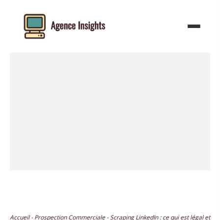
Aller
au
contenu
Accueil
-
Prospection Commerciale
-
Scraping LinkedIn : ce qui est légal et