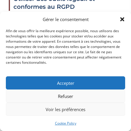
conformes au RGPD
Il est primordial d'utiliser des outils de scraping
Gérer le consentement
LinkedIn conformes aux exigences du RGPD.
De
Afin de vous offrir la meilleure expérience possible, nous utilisons des
nombreux outils de scraping permettent de
technologies telles que les cookies pour stocker et/ou accéder aux
informations de votre appareil. En consentant à ces technologies, vous
collecter des données, mais tous ne respectent pas
nous permettez de traiter des données telles que le comportement de
les obligations légales, notamment en matière de
navigation ou les identifiants uniques sur ce site. Le fait de ne pas
consentir ou de retirer votre consentement peut affecter négativement
consentement des utilisateurs et de gestion des
certaines fonctionnalités.
données personnelles. Vous devez donc vous
assurer que les outils utilisés respectent la loi,
Accepter
comme en optant pour des solutions d'extraction
de données offrant des options de filtrage et de
Refuser
conformité RGPD.
Par exemple, certains outils d'extraction
Voir les préférences
permettent de collecter des informations
Cookie Policy
publiques tout en excluant les données sensibles,