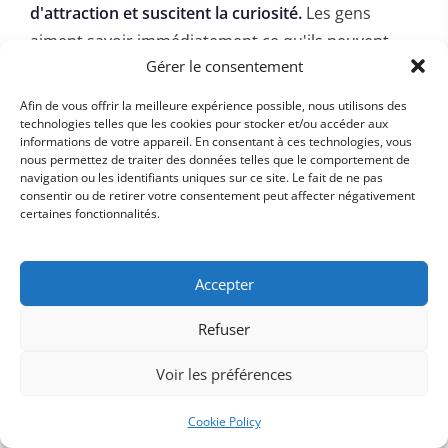
d'attraction et suscitent la curiosité.
Les gens
aiment savoir immédiatement ce qu'ils peuvent
Gérer le consentement
attendre d'un email. Par exemple :
Afin de vous offrir la meilleure expérience possible, nous utilisons des
"Augmentez votre taux de conversion de 25%
technologies telles que les cookies pour stocker et/ou accéder aux
en 30 jours"
informations de votre appareil. En consentant à ces technologies, vous
nous permettez de traiter des données telles que le comportement de
"3 astuces pour réduire vos coûts marketing"
navigation ou les identifiants uniques sur ce site. Le fait de ne pas
consentir ou de retirer votre consentement peut affecter négativement
certaines fonctionnalités.
3. Suscitez l'urgence sans être trop
agressif
Accepter
Créer un sentiment d'urgence est efficace, mais il
Refuser
faut éviter de paraître trop pressant.
Un objet qui
laisse entendre qu'une action rapide est bénéfique
Voir les préférences
peut être percutant :
Cookie Policy
"Dernière chance pour profiter de notre offre