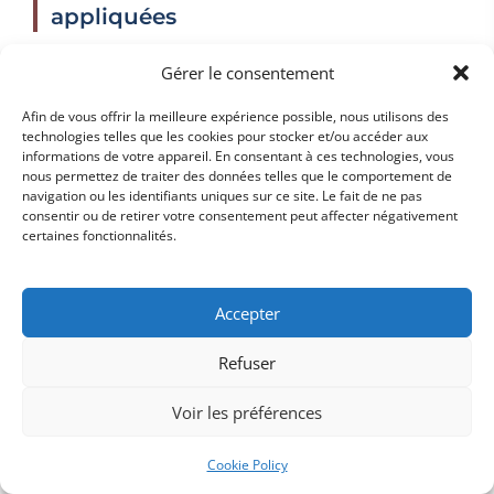
appliquées
Le non-respect des nouvelles obligations liées à la
Gérer le consentement
facturation électronique 2026 peut entraîner des
Afin de vous offrir la meilleure expérience possible, nous utilisons des
sanctions financières importantes.
Les entreprises
technologies telles que les cookies pour stocker et/ou accéder aux
qui ne respectent pas la réglementation s'exposent
informations de votre appareil. En consentant à ces technologies, vous
nous permettez de traiter des données telles que le comportement de
à des amendes pouvant atteindre jusqu'à 7 500 €
navigation ou les identifiants uniques sur ce site. Le fait de ne pas
pour les personnes physiques et 75 000 € pour les
consentir ou de retirer votre consentement peut affecter négativement
certaines fonctionnalités.
personnes morales.
Ces amendes sont généralement appliquées en cas
de :
Accepter
Non-utilisation des plateformes de
Refuser
dématérialisation (PPF, PDP) : Si une
Voir les préférences
entreprise ne soumet pas ses factures
électroniques via la plateforme de
Cookie Policy
dématérialisation de l'État ou d'un opérateur