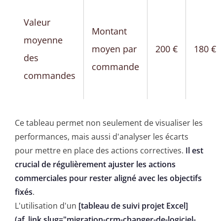
Valeur
Montant
moyenne
moyen par
200 €
180 €
des
commande
commandes
Ce tableau permet non seulement de visualiser les
performances, mais aussi d'analyser les écarts
pour mettre en place des actions correctives.
Il est
crucial de régulièrement ajuster les actions
commerciales pour rester aligné avec les objectifs
fixés
.
L'utilisation d'un
[tableau de suivi projet Excel]
(af_link slug="migration-crm-changer-de-logiciel-