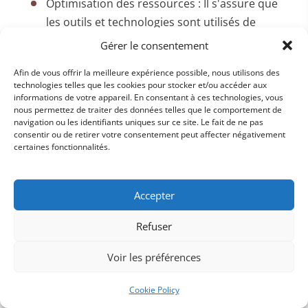
Optimisation des ressources : Il s'assure que
les outils et technologies sont utilisés de
manière optimale, ce qui permet de
Gérer le consentement
maximiser les résultats tout en réduisant les
Afin de vous offrir la meilleure expérience possible, nous utilisons des
coûts.
technologies telles que les cookies pour stocker et/ou accéder aux
informations de votre appareil. En consentant à ces technologies, vous
Suivi et évaluation des projets : Il prend en
nous permettez de traiter des données telles que le comportement de
charge le suivi des projets, garantissant que
navigation ou les identifiants uniques sur ce site. Le fait de ne pas
consentir ou de retirer votre consentement peut affecter négativement
les délais sont respectés et que les objectifs
certaines fonctionnalités.
sont atteints.
Accepter
Peut-on se passer d'un chef de
projet digital dans une PME ?
Refuser
Dans une PME plus petite, où les ressources sont
Voir les préférences
limitées, il est parfois possible de confier ces
responsabilités à un
responsable transformation
Cookie Policy
digitale
ou à un membre de l’équipe déjà impliqué