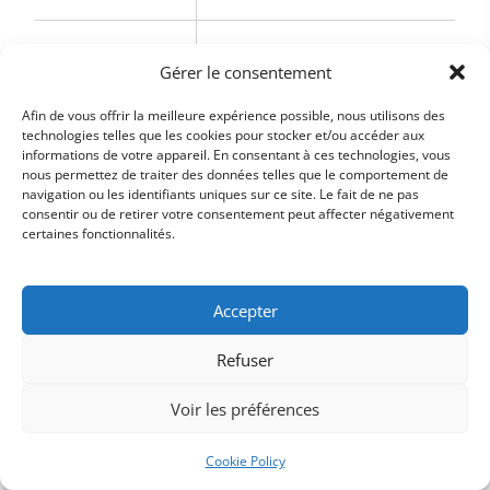
Conflits
Collaboration orientée
Gérer le consentement
internes
performance
Afin de vous offrir la meilleure expérience possible, nous utilisons des
technologies telles que les cookies pour stocker et/ou accéder aux
informations de votre appareil. En consentant à ces technologies, vous
nous permettez de traiter des données telles que le comportement de
En résumé, le RevOps ne se limite pas à une
navigation ou les identifiants uniques sur ce site. Le fait de ne pas
explication théorique. C’est une approche
consentir ou de retirer votre consentement peut affecter négativement
certaines fonctionnalités.
organisationnelle qui fluidifie les échanges,
renforce la cohérence des actions et aligne toute
l’entreprise autour d’un objectif commun : la
Accepter
croissance durable du chiffre d’affaires.
Refuser
Voir les préférences
Cookie Policy