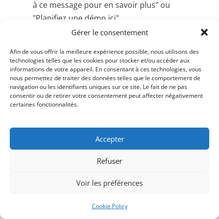
à ce message pour en savoir plus" ou
"Planifiez une démo ici".
Gérer le consentement
Conclusion engageante : Terminez l'email de
manière professionnelle tout en restant
Afin de vous offrir la meilleure expérience possible, nous utilisons des
amical, et proposez une nouvelle action,
technologies telles que les cookies pour stocker et/ou accéder aux
informations de votre appareil. En consentant à ces technologies, vous
comme prendre contact pour discuter plus en
nous permettez de traiter des données telles que le comportement de
détail. Par exemple, "J’aimerais échanger avec
navigation ou les identifiants uniques sur ce site. Le fait de ne pas
consentir ou de retirer votre consentement peut affecter négativement
vous la semaine prochaine pour explorer
certaines fonctionnalités.
comment nous pouvons collaborer."
Signature professionnelle : N'oubliez pas de
Accepter
signer votre email avec votre nom, votre rôle
et vos coordonnées pour que le prospect
Refuser
sache exactement comment vous contacter.
Voir les préférences
En intégrant ces éléments, vous augmentez vos
Cookie Policy
chances de capter l'intérêt de vos prospects et