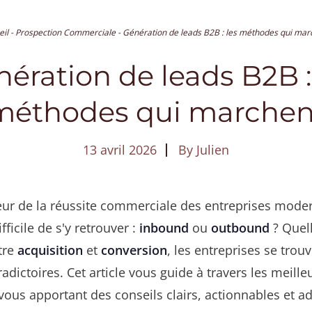
eil
-
Prospection Commerciale
-
Génération de leads B2B : les méthodes qui mar
ération de leads B2B :
méthodes qui marchen
13 avril 2026
By
Julien
ur de la réussite commerciale des entreprises mode
fficile de s'y retrouver :
inbound
ou
outbound
? Quell
tre
acquisition
et
conversion
, les entreprises se tro
radictoires. Cet article vous guide à travers les meill
 vous apportant des conseils clairs, actionnables et 