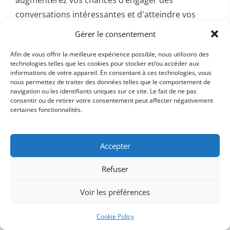
conversations intéressantes et d'atteindre vos
objectifs de prospection sur LinkedIn. Si vous
Gérer le consentement
voulez en savoir plus sur comment utiliser un CRM
Afin de vous offrir la meilleure expérience possible, nous utilisons des
pour optimiser votre gestion des prospects,
technologies telles que les cookies pour stocker et/ou accéder aux
consultez
ce guide détaillé sur le rôle des CRM en
informations de votre appareil. En consentant à ces technologies, vous
nous permettez de traiter des données telles que le comportement de
entreprise
.
navigation ou les identifiants uniques sur ce site. Le fait de ne pas
consentir ou de retirer votre consentement peut affecter négativement
certaines fonctionnalités.
Accepter
Refuser
Voir les préférences
Cookie Policy