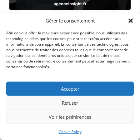
Gérer le consentement
Le rôle du CRM dans
Afin de vous offrir la meilleure expérience possible, nous utilisons des
l'alignement marketing-
technologies telles que les cookies pour stocker et/ou accéder aux
informations de votre appareil. En consentant à ces technologies, vous
ventes
nous permettez de traiter des données telles que le comportement de
navigation ou les identifiants uniques sur ce site. Le fait de ne pas
consentir ou de retirer votre consentement peut affecter négativement
Un CRM joue un rôle clé dans l'alignement
certaines fonctionnalités.
marketing-ventes en facilitant la
communication et la collaboration entre les
Accepter
équipes.
Il centralise les données clients,
Refuser
permettant aux départements marketing et
Voir les préférences
ventes de travailler avec les mêmes
informations, et de suivre les interactions
Cookie Policy
clients de manière transparente.