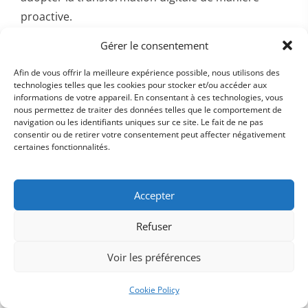
proactive.
Gérer le consentement
Afin de vous offrir la meilleure expérience possible, nous utilisons des
technologies telles que les cookies pour stocker et/ou accéder aux
Accompagner une transformation digitale
informations de votre appareil. En consentant à ces technologies, vous
nous permettez de traiter des données telles que le comportement de
nécessite donc une stratégie bien pensée et des
navigation ou les identifiants uniques sur ce site. Le fait de ne pas
actions concrètes, de la communication à la
consentir ou de retirer votre consentement peut affecter négativement
certaines fonctionnalités.
formation en passant par l'implication des
ambassadeurs. Ces éléments sont essentiels pour
garantir le succès de la transformation et la
Accepter
pérennité des nouvelles pratiques digitales au sein
Refuser
de l'entreprise.
Pour aller plus loin sur la gestion du changement,
Voir les préférences
consultez
notre article sur le RevOps
, qui explore
comment aligner les équipes dans des démarches
Cookie Policy
transverses.