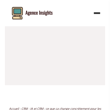
Aller
au
contenu
Accueil
-
CRM
-
IA et CRM : ce que ça change concrètement pour les