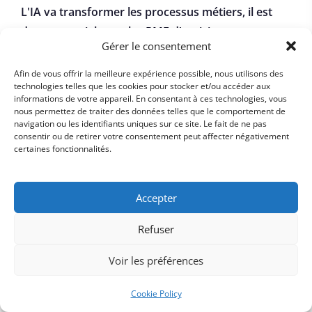
L'IA va transformer les processus métiers, il est
donc essentiel pour les PME d'anticiper son
Gérer le consentement
intégration.
Les PME doivent commencer à
identifier les domaines où l'IA peut apporter de la
Afin de vous offrir la meilleure expérience possible, nous utilisons des
technologies telles que les cookies pour stocker et/ou accéder aux
valeur ajoutée, comme l'automatisation des tâches
informations de votre appareil. En consentant à ces technologies, vous
répétitives, l'amélioration de l'expérience client ou
nous permettez de traiter des données telles que le comportement de
navigation ou les identifiants uniques sur ce site. Le fait de ne pas
la gestion des données. L'intégration progressive
consentir ou de retirer votre consentement peut affecter négativement
permet de mieux gérer les risques et de se
certaines fonctionnalités.
familiariser avec la technologie.
Accepter
Cartographier les processus métiers pour
repérer les opportunités d'automatisation.
Refuser
Former les équipes à l'utilisation des outils
Voir les préférences
basés sur l'IA.
Investir dans des solutions accessibles et
Cookie Policy
évolutives adaptées aux PME.